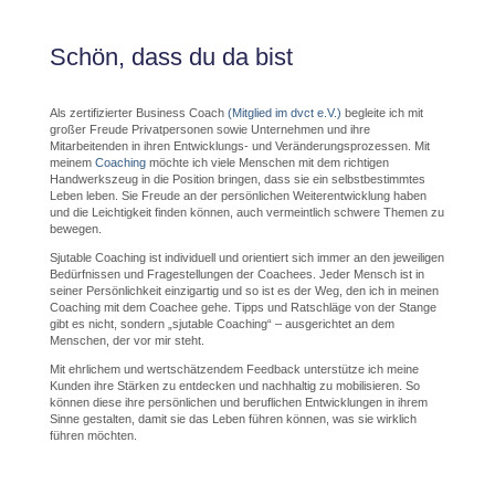
Schön, dass du da bist
Als zertifizierter Business Coach
(Mitglied im dvct e.V.)
begleite ich mit
großer Freude Privatpersonen sowie Unternehmen und ihre
Mitarbeitenden in ihren Entwicklungs- und Veränderungsprozessen. Mit
meinem
Coaching
möchte ich viele Menschen mit dem richtigen
Handwerkszeug in die Position bringen, dass sie ein selbstbestimmtes
Leben leben. Sie Freude an der persönlichen Weiterentwicklung haben
und die Leichtigkeit finden können, auch vermeintlich schwere Themen zu
bewegen.
Sjutable Coaching ist individuell und orientiert sich immer an den jeweiligen
Bedürfnissen und Fragestellungen der Coachees. Jeder Mensch ist in
seiner Persönlichkeit einzigartig und so ist es der Weg, den ich in meinen
Coaching mit dem Coachee gehe. Tipps und Ratschläge von der Stange
gibt es nicht, sondern „sjutable Coaching“ – ausgerichtet an dem
Menschen, der vor mir steht.
Mit ehrlichem und wertschätzendem Feedback unterstütze ich meine
Kunden ihre Stärken zu entdecken und nachhaltig zu mobilisieren. So
können diese ihre persönlichen und beruflichen Entwicklungen in ihrem
Sinne gestalten, damit sie das Leben führen können, was sie wirklich
führen möchten.