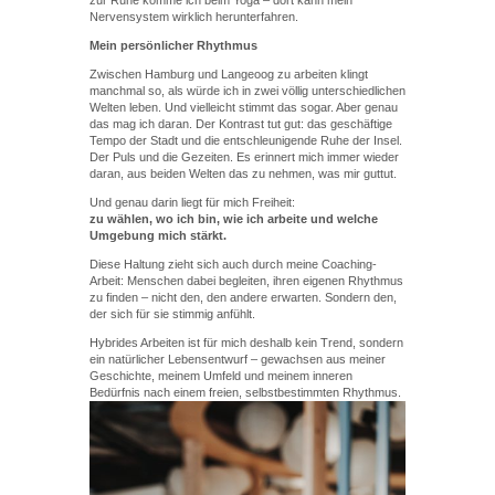
zur Ruhe komme ich beim Yoga – dort kann mein
Nervensystem wirklich herunterfahren.
Mein persönlicher Rhythmus
Zwischen Hamburg und Langeoog zu arbeiten klingt
manchmal so, als würde ich in zwei völlig unterschiedlichen
Welten leben. Und vielleicht stimmt das sogar. Aber genau
das mag ich daran. Der Kontrast tut gut: das geschäftige
Tempo der Stadt und die entschleunigende Ruhe der Insel.
Der Puls und die Gezeiten. Es erinnert mich immer wieder
daran, aus beiden Welten das zu nehmen, was mir guttut.
Und genau darin liegt für mich Freiheit:
zu wählen, wo ich bin, wie ich arbeite und welche
Umgebung mich stärkt.
Diese Haltung zieht sich auch durch meine Coaching-
Arbeit: Menschen dabei begleiten, ihren eigenen Rhythmus
zu finden – nicht den, den andere erwarten. Sondern den,
der sich für sie stimmig anfühlt.
Hybrides Arbeiten ist für mich deshalb kein Trend, sondern
ein natürlicher Lebensentwurf – gewachsen aus meiner
Geschichte, meinem Umfeld und meinem inneren
Bedürfnis nach einem freien, selbstbestimmten Rhythmus.