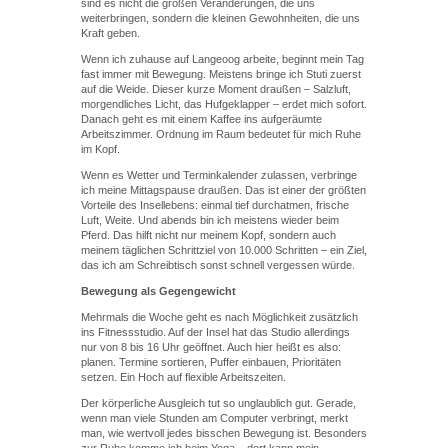
sind es nicht die großen Veränderungen, die uns
weiterbringen, sondern die kleinen Gewohnheiten, die uns
Kraft geben.
Wenn ich zuhause auf Langeoog arbeite, beginnt mein Tag
fast immer mit Bewegung. Meistens bringe ich Stuti zuerst
auf die Weide. Dieser kurze Moment draußen – Salzluft,
morgendliches Licht, das Hufgeklapper – erdet mich sofort.
Danach geht es mit einem Kaffee ins aufgeräumte
Arbeitszimmer. Ordnung im Raum bedeutet für mich Ruhe
im Kopf.
Wenn es Wetter und Terminkalender zulassen, verbringe
ich meine Mittagspause draußen. Das ist einer der größten
Vorteile des Insellebens: einmal tief durchatmen, frische
Luft, Weite. Und abends bin ich meistens wieder beim
Pferd. Das hilft nicht nur meinem Kopf, sondern auch
meinem täglichen Schrittziel von 10.000 Schritten – ein Ziel,
das ich am Schreibtisch sonst schnell vergessen würde.
Bewegung als Gegengewicht
Mehrmals die Woche geht es nach Möglichkeit zusätzlich
ins Fitnessstudio. Auf der Insel hat das Studio allerdings
nur von 8 bis 16 Uhr geöffnet. Auch hier heißt es also:
planen. Termine sortieren, Puffer einbauen, Prioritäten
setzen. Ein Hoch auf flexible Arbeitszeiten.
Der körperliche Ausgleich tut so unglaublich gut. Gerade,
wenn man viele Stunden am Computer verbringt, merkt
man, wie wertvoll jedes bisschen Bewegung ist. Besonders