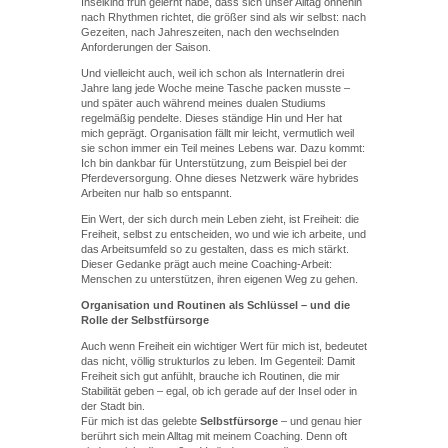
Inselkind früh gelernt habe, dass sich unser Alltag ohnehin
nach Rhythmen richtet, die größer sind als wir selbst: nach
Gezeiten, nach Jahreszeiten, nach den wechselnden
Anforderungen der Saison.
Und vielleicht auch, weil ich schon als Internatlerin drei
Jahre lang jede Woche meine Tasche packen musste –
und später auch während meines dualen Studiums
regelmäßig pendelte. Dieses ständige Hin und Her hat
mich geprägt. Organisation fällt mir leicht, vermutlich weil
sie schon immer ein Teil meines Lebens war. Dazu kommt:
Ich bin dankbar für Unterstützung, zum Beispiel bei der
Pferdeversorgung. Ohne dieses Netzwerk wäre hybrides
Arbeiten nur halb so entspannt.
Ein Wert, der sich durch mein Leben zieht, ist Freiheit: die
Freiheit, selbst zu entscheiden, wo und wie ich arbeite, und
das Arbeitsumfeld so zu gestalten, dass es mich stärkt.
Dieser Gedanke prägt auch meine Coaching-Arbeit:
Menschen zu unterstützen, ihren eigenen Weg zu gehen.
Organisation und Routinen als Schlüssel – und die
Rolle der Selbstfürsorge
Auch wenn Freiheit ein wichtiger Wert für mich ist, bedeutet
das nicht, völlig strukturlos zu leben. Im Gegenteil: Damit
Freiheit sich gut anfühlt, brauche ich Routinen, die mir
Stabilität geben – egal, ob ich gerade auf der Insel oder in
der Stadt bin.
Für mich ist das gelebte
Selbstfürsorge
– und genau hier
berührt sich mein Alltag mit meinem Coaching. Denn oft