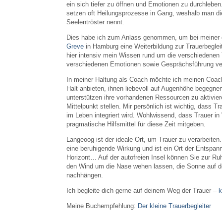
ein sich tiefer zu öffnen und Emotionen zu durchleb
setzen oft Heilungsprozesse in Gang, weshalb man die
Seelentröster nennt.
Dies habe ich zum Anlass genommen, um bei meiner 
Greve
in Hamburg eine Weiterbildung zur Trauerbeglei
hier intensiv mein Wissen rund um die verschiedenen 
verschiedenen Emotionen sowie Gesprächsführung ver
In meiner Haltung als Coach möchte ich meinen Coa
Halt anbieten, ihnen liebevoll auf Augenhöhe begegne
unterstützen ihre vorhandenen Ressourcen zu aktivie
Mittelpunkt stellen. Mir persönlich ist wichtig, dass T
im Leben integriert wird. Wohlwissend, dass Trauer i
pragmatische Hilfsmittel für diese Zeit mitgeben.
Langeoog ist der ideale Ort, um Trauer zu verarbeite
eine beruhigende Wirkung und ist ein Ort der Entspan
Horizont… Auf der autofreien Insel können Sie zur Ruh
den Wind um die Nase wehen lassen, die Sonne auf 
nachhängen.
Ich begleite dich gerne auf deinem Weg der Trauer –
k
Meine Buchempfehlung:
Der kleine Trauerbegleiter