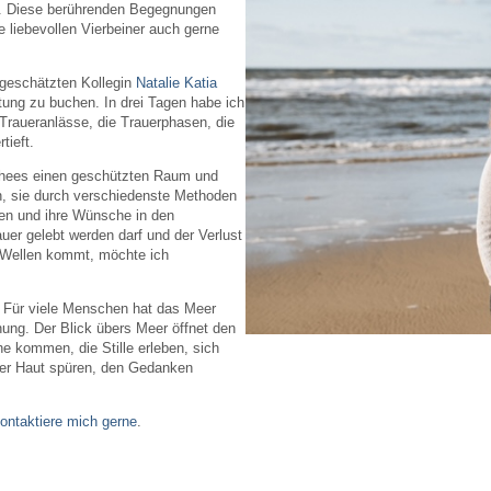
en. Diese berührenden Begegnungen
 liebevollen Vierbeiner auch gerne
geschätzten Kollegin
Natalie Katia
tung zu buchen. In drei Tagen habe ich
Traueranlässe, die Trauerphasen, die
tieft.
chees einen geschützten Raum und
n, sie durch verschiedenste Methoden
ren und ihre Wünsche in den
rauer gelebt werden darf und der Verlust
n Wellen kommt, möchte ich
n. Für viele Menschen hat das Meer
nung. Der Blick übers Meer öffnet den
e kommen, die Stille erleben, sich
der Haut spüren, den Gedanken
ontaktiere mich gerne
.